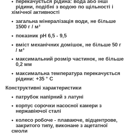
перекачується рідина: вода або інші
рідини, подібні з водою по щільності і
хімічної активності
загальна мінералізація води, не більше
1500 г / м³
показник рН 6,5 - 9,5
вміст механічних домішок, не більше 50 г
/ м³
максимальний розмір частинок, не більше
0,2 мм
максимальна температура перекачується
рідини: +35 ° С
Конструктивні характеристики
патрубок напірний з латуні
корпус сорочки насосної камери з
нержавіючої сталі
колесо робоче - плаваюче, відцентрове,
закритого типу, виконане з ацетатної
смоли