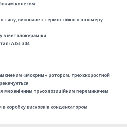
обочим колесом
го типу, виконане з термостійкого полімеру
у з металокераміки
талі AISI 304
амкненим «мокрим» ротором, трехскоростной
рекачується
ся механічним трьохпозиційним перемикачем
 в коробку висновків конденсатором