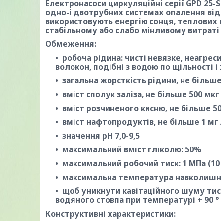
Електронасоси циркуляційні серії GPD 25-
одно-і двотрубних системах опалення відк
використовують енергію сонця, теплових 
стабільному або слабо мінливому витраті 
Обмеження:
робоча рідина: чисті невязке, неагрес
волокон, подібні з водою по щільності і
загальна жорсткість рідини, не більше 
вміст сполук заліза, не більше 500 мкг 
вміст розчиненого кисню, не більше 50 
вміст нафтопродуктів, не більше 1 мг /
значення рН 7,0-9,5
максимальний вміст гліколю: 50%
максимальний робочий тиск: 1 МПа (10
максимальна температура навколишнь
щоб уникнути кавітаційного шуму тиск
водяного стовпа при температурі + 90 °
Конструктивні характеристики: