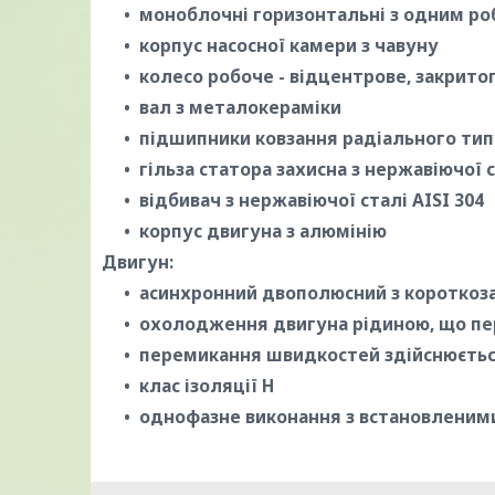
моноблочні горизонтальні з одним р
корпус насосної камери з чавуну
колесо робоче - відцентрове, закрито
вал з металокераміки
підшипники ковзання радіального тип
гільза статора захисна з нержавіючої с
відбивач з нержавіючої сталі AISI 304
корпус двигуна з алюмінію
Двигун:
асинхронний двополюсний з короткоз
охолодження двигуна рідиною, що пе
перемикання швидкостей здійснюєть
клас ізоляції H
однофазне виконання з встановленими