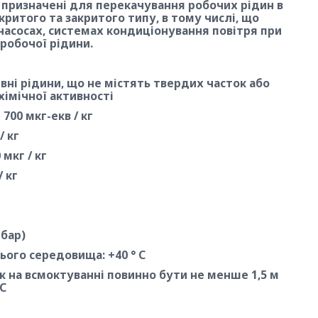
S призначені для перекачування робочих рідин в
ритого та закритого типу, в тому числі, що
насосах, системах кондиціонування повітря при
робочої рідини.
ивні рідини, що не містять твердих часток або
 хімічної активності
700 мкг-екв / кг
/ кг
мкг / кг
 кг
 бар)
ого середовища: +40 ° С
 на всмоктуванні повинно бути не менше 1,5 м
 С