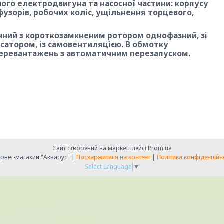
ого електродвигуна та насосної частини: корпусу
узорів, робочих коліс, ущільнення торцевого,
ний з короткозамкненим ротором однофазний, зі
сатором, із самовентиляцією. В обмотку
перевантажень з автоматичним перезапуском.
Сайт створений на маркетплейсі
Prom.ua
Інтернет-магазин "Акварус" |
Поскаржитися на контент
|
Політика конфіденційн
Select Language
▼