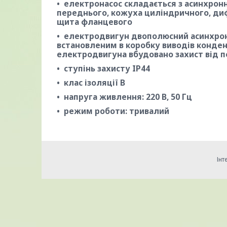
електронасос складається з асинхронн
переднього, кожуха циліндричного, диф
щита фланцевого
електродвигун двополюсний асинхрон
встановленим в коробку виводів конден
електродвигуна вбудовано захист від 
ступінь захисту IP44
клас ізоляції В
напруга живлення: 220 В, 50 Гц
режим роботи: тривалий