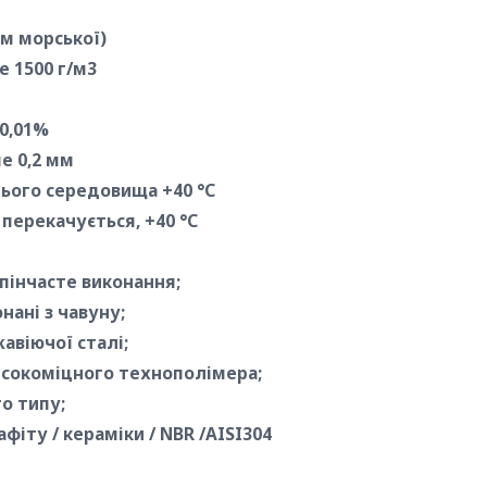
ім морської)
е 1500 г/м3
 0,01%
е 0,2 мм
ого середовища +40 °С
перекачується, +40 °С
пінчасте виконання;
нані з чавуну;
авіючої сталі;
високоміцного технополімера;
о типу;
іту / кераміки / NBR /AISI304