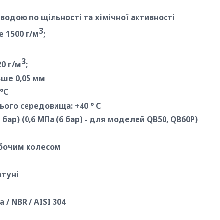
з водою по щільності та хімічної активності
3
е 1500 г/м
;
3
0 г/м
;
ьше 0,05 мм
°С
ого середовища: +40 ° С
бар) (0,6 МПа (6 бар) - для моделей QB50, QB60P)
обочим колесом
атуні
 / NBR / AISI 304