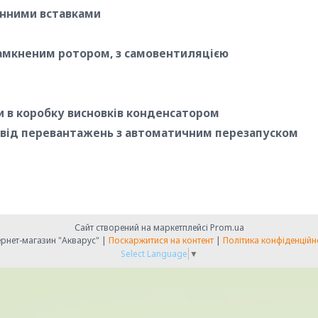
унними вставками
амкненим ротором, з самовентиляцією
 в коробку висновків конденсатором
 від перевантажень з автоматичним перезапуском
Сайт створений на маркетплейсі
Prom.ua
Інтернет-магазин "Акварус" |
Поскаржитися на контент
|
Політика конфіденційн
Select Language
▼