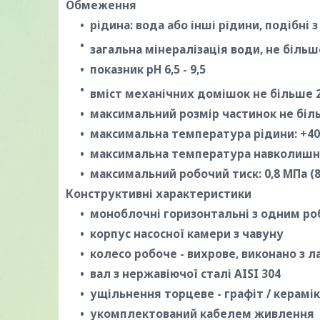
Обмеження
рідина: вода або інші рідини, подібні 
загальна мінералізація води, не більш
показник pH 6,5 - 9,5
вміст механічних домішок не більше 2
максимальний розмір частинок не біл
максимальна температура рідини: +40
максимальна температура навколишнь
максимальний робочий тиск: 0,8 МПа (8 
Конструктивні характеристики
моноблочні горизонтальні з одним р
корпус насосної камери з чавуну
колесо робоче - вихрове, виконано з л
вал з нержавіючої сталі AISI 304
ущільнення торцеве - графіт / кераміка
укомплектований кабелем живлення