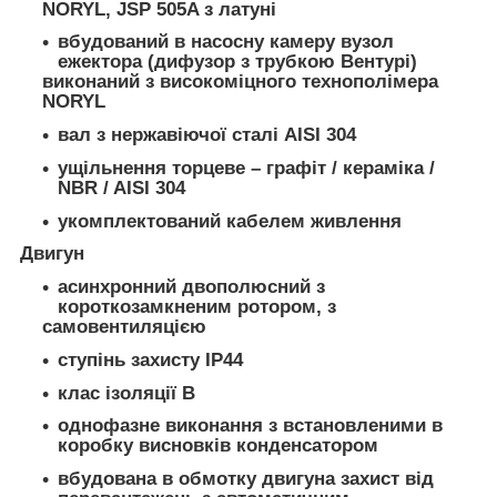
NORYL, JSP 505A з латуні
вбудований в насосну камеру вузол
ежектора (дифузор з трубкою Вентурі)
виконаний з високоміцного технополімера
NORYL
вал з нержавіючої сталі AISI 304
ущільнення торцеве – графіт / кераміка /
NBR / AISI 304
укомплектований кабелем живлення
Двигун
асинхронний двополюсний з
короткозамкненим ротором, з
самовентиляцією
ступінь захисту IP44
клас ізоляції В
однофазне виконання з встановленими в
коробку висновків конденсатором
вбудована в обмотку двигуна захист від