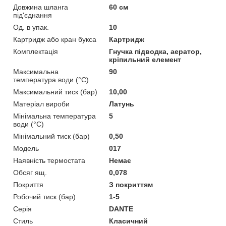
Довжина шланга
60 см
під'єднання
Од. в упак.
10
Картридж або кран букса
Картридж
Комплектація
Гнучка підводка, аератор,
кріпильний елемент
Максимальна
90
температура води (°C)
Максимальний тиск (бар)
10,00
Матеріал вироби
Латунь
Мінімальна температура
5
води (°C)
Мінімальний тиск (бар)
0,50
Мoдель
017
Наявність термостата
Немає
Обсяг ящ.
0,078
Покриття
З покриттям
Робочий тиск (бар)
1-5
Серія
DANTE
Стиль
Класичний