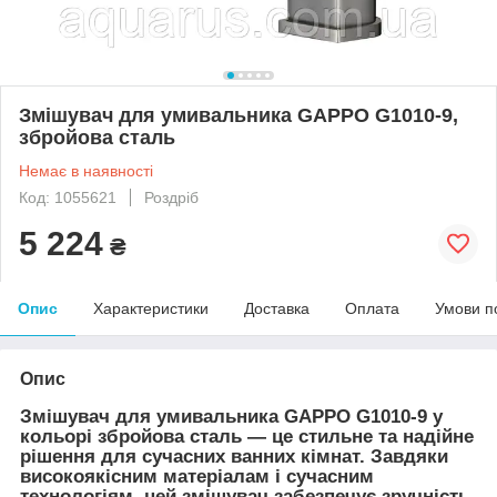
Змішувач для умивальника GAPPO G1010-9,
збройова сталь
Немає в наявності
Код: 1055621
Роздріб
5 224
₴
Опис
Характеристики
Доставка
Оплата
Умови п
Опис
Змішувач для умивальника GAPPO G1010-9 у
кольорі збройова сталь — це стильне та надійне
рішення для сучасних ванних кімнат. Завдяки
високоякісним матеріалам і сучасним
технологіям, цей змішувач забезпечує зручність