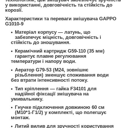
у використанні, довговічність та стійкість до
корозії.
Характеристики та переваги змішувача GAPPO
G1010-9
Матеріал корпусу — латунь, що
забезпечує міцність, довговічність і
стійкість до зношування.
Керамічний картридж G59-110 (35 мм)
гарантує плавне регулювання
температури і напору води.
Аератор G79-53 (М24, зовнішнє
різьблення) зменшує споживання води
без втрати інтенсивності потоку.
Тип кріплення — гайка F34101 для
надійної фіксації змішувача на
умивальнику.
Гнучке підключення довжиною 60 см
(М10*1-Г1/2) у комплекті, що полегшує
монтаж.
Литий вилив для зручності користування