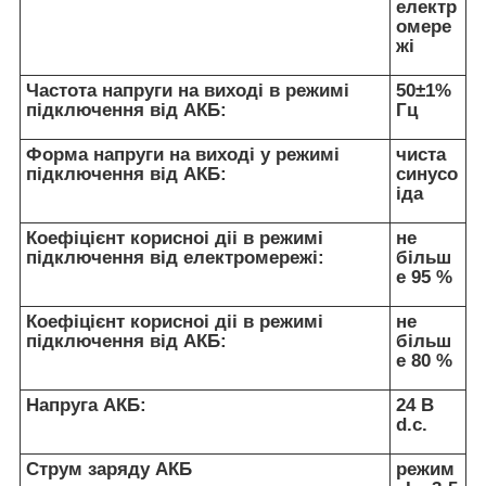
електр
омере
жі
Частота напруги на виході в режимі
50±1%
підключення від АКБ:
Гц
Форма напруги на виході у режимі
чиста
підключення від АКБ:
синусо
іда
Коефіцієнт корисноі діі в режимі
не
підключення від електромережі:
більш
е 95 %
Коефіцієнт корисноі діі в режимі
не
підключення від АКБ:
більш
е 80 %
Напруга АКБ:
24 В
d.с.
Струм заряду АКБ
режим