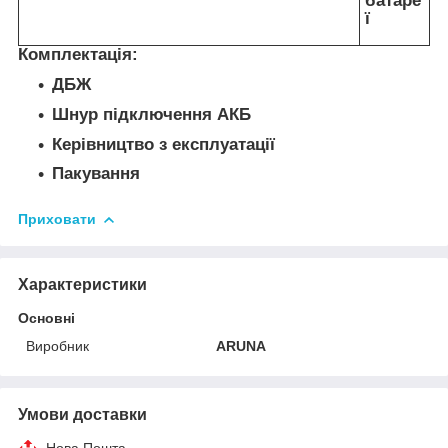
батаре
ї
Комплектація:
ДБЖ
Шнур підключення АКБ
Керівництво з експлуатації
Пакування
Приховати
Характеристики
Основні
Виробник
ARUNA
Умови доставки
Нова Пошта