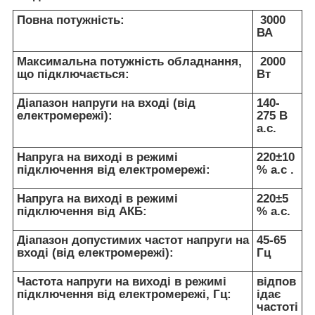
Повна потужність:
3000
ВА
Максимальна потужність обладнання,
2000
що підключається:
Вт
Діапазон напруги на вході (від
140-
електромережі):
275 В
а.с.
Напруга на виході в режимі
220±10
підключення від електромережі:
% а.с .
Напруга на виході в режимі
220±5
підключення від АКБ:
% а.с.
Діапазон допустимих частот напруги на
45-65
вході (від електромережі):
Гц
Частота напруги на виході в режимі
відпов
підключення від електромережі, Гц:
ідає
частоті