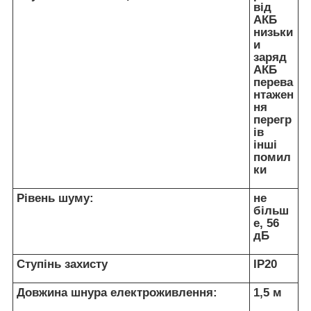
від
АКБ
низьки
и
заряд
АКБ
перева
нтажен
ня
перегр
ів
інші
помил
ки
Рівень шуму:
не
більш
е, 56
дБ
Ступінь захисту
IP20
Довжина шнура електроживлення:
1,5 м