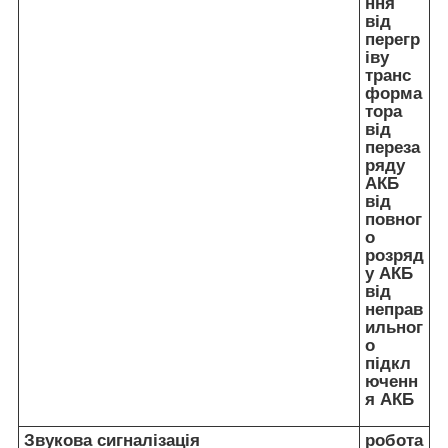
ння
від
перегр
іву
транс
форма
тора
від
переза
ряду
АКБ
від
повног
о
розряд
у АКБ
від
неправ
ильног
о
підкл
юченн
я АКБ
Звукова сигналізація
робота