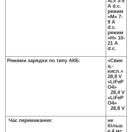
«L» 3-5
А d.c.
режим
«M» 7-
9 А
d.c.
режим
«H» 10-
21 А
d.c.
Режими зарядки по типу АКБ:
«Свин
ц.-
кисл.»
28,8 V
«LiFeP
O4»
28,4 V
«LiFeP
O4»
28,8 V
Час перемикання:
не
більш
е 4 мс