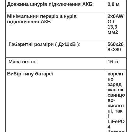
Довжина шнурів підключення АКБ:
0,8 м
Мінімальнии переріз шнурів
2х6AW
підключення АКБ:
G /
13,3
мм2
Габаритні розміри ( ДхШхВ ):
560x26
8x380
Маса нетто:
16 кг
Вибір типу батареї
корект
но
заряд
жає як
свинцо
во-
кислот
ні, так
і
LiFePO
4