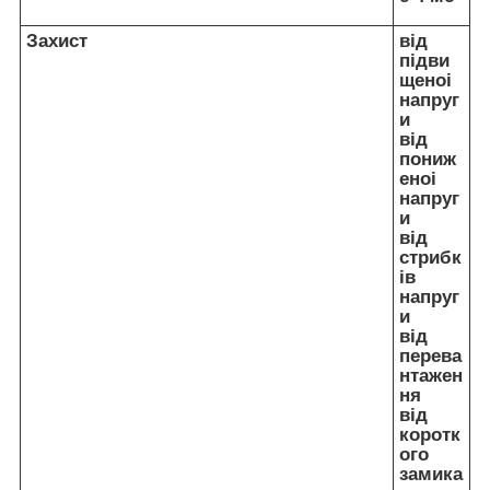
Захист
від
підви
щеноі
напруг
и
від
пониж
еноі
напруг
и
від
стрибк
ів
напруг
и
від
перева
нтажен
ня
від
коротк
ого
замика