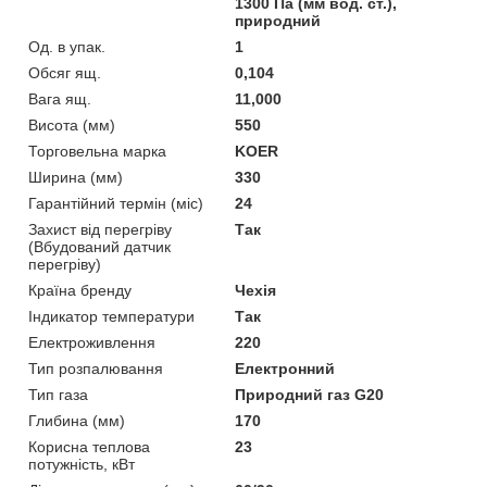
1300 Па (мм вод. ст.),
природний
Од. в упак.
1
Обсяг ящ.
0,104
Вага ящ.
11,000
Висота (мм)
550
Торговельна марка
KOER
Ширина (мм)
330
Гарантійний термін (міс)
24
Захист від перегріву
Так
(Вбудований датчик
перегріву)
Країна бренду
Чехія
Індикатор температури
Так
Електроживлення
220
Тип розпалювання
Електронний
Тип газа
Природний газ G20
Глибина (мм)
170
Корисна теплова
23
потужність, кВт