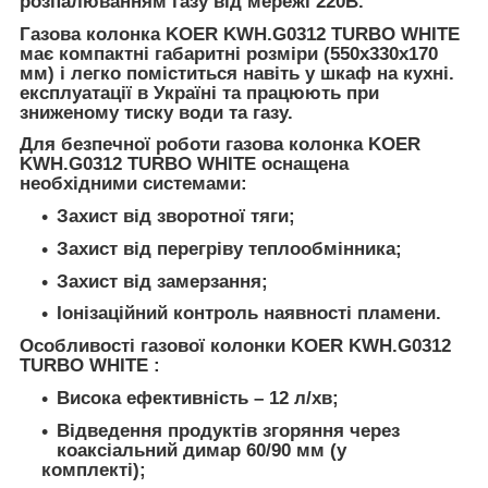
розпалюванням газу від мережі 220В.
Газова колонка KOER KWH.G0312 TURBO WHITE
має компактні габаритні розміри (550х330х170
мм) і легко поміститься навіть у шкаф на кухні.
експлуатації в Україні та працюють при
зниженому тиску води та газу.
Для безпечної роботи газова колонка
KOER
KWH.G0312 TURBO WHITE
оснащена
необхідними системами:
Захист від зворотної тяги;
Захист від перегріву теплообмінника;
Захист від замерзання;
Іонізаційний контроль наявності пламени.
Особливості газової колонки
KOER KWH.G0312
TURBO WHITE
:
Висока ефективність – 12 л/хв;
Відведення продуктів згоряння через
коаксіальний димар 60/90 мм (у
комплекті);