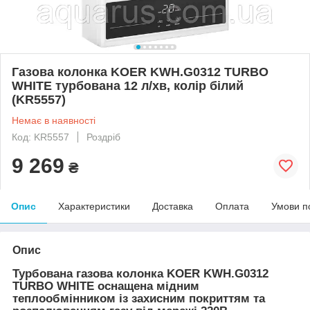
Газова колонка KOER KWH.G0312 TURBO
WHITE турбована 12 л/хв, колір білий
(KR5557)
Немає в наявності
Код: KR5557
Роздріб
9 269
₴
Опис
Характеристики
Доставка
Оплата
Умови п
Опис
Турбована газова колонка KOER KWH.G0312
TURBO WHITE оснащена мідним
теплообмінником із захисним покриттям та