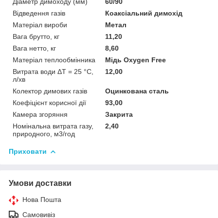
Діаметр димоходу (мм)
60/90
Відведення газів
Коаксіальний димохід
Матеріал вироби
Метал
Вага брутто, кг
11,20
Вага нетто, кг
8,60
Матеріал теплообмінника
Мідь Oxygen Free
Витрата води ΔT = 25 °C,
12,00
л/хв
Колектор димових газів
Оцинкована сталь
Коефіцієнт корисної дії
93,00
Камера згоряння
Закрита
Номінальна витрата газу,
2,40
природного, м3/год
Приховати
Умови доставки
Нова Пошта
Самовивіз