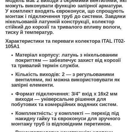
Модель має 2 виходи з окремими вентилями, які
можуть виконувати функцію запірної арматури.
У комплект входять євроконуси, що спрощують
монтаж і підключення труб до системи. Завдяки
нікельованій латунній конструкції, колектор
стійкий до корозії та тривалого впливу вологи,
тиску й температур.
Характеристики та переваги колектора ITAL IT02-
105A1
Матеріал корпусу: латунь з нікельованим
покриттям — забезпечує захист від корозії
та тривалий термін служби.
Кількість виходів: 2 — з регульованими
вентилями, які можна використовувати як
запірні елементи.
Формат підключення: 3/4" вхід x 16x2 мм
виходи — універсальне рішення для
побутових та комерційних водяних систем.
Комплектність: у комплекті — перехід під
накидну гайку та євроконуси для зручного
монтажу труб із відповідним перетином.