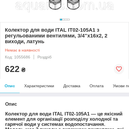
Колектор для води ITAL IT02-105A1 з
регульованими вентилями, 3/4"x16х2, 2
виходи, латунь
Немає в наявності
Код: 1055686
Роздріб
622
₴
Опис
Характеристики
Доставка
Оплата
Умови п
Опис
Колектор для води ITAL IT02-105A1 — це якісний
елемент для організації розподілу холодної та
гарячої води у системах водопостачання.