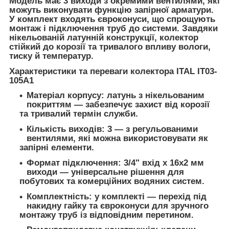
Модель має 3 виходи з окремими вентилями, які
можуть виконувати функцію запірної арматури.
У комплект входять євроконуси, що спрощують
монтаж і підключення труб до системи. Завдяки
нікельованій латунній конструкції, колектор
стійкий до корозії та тривалого впливу вологи,
тиску й температур.
Характеристики та переваги колектора ITAL IT03-
105A1
Матеріал корпусу: латунь з нікельованим
покриттям — забезпечує захист від корозії
та тривалий термін служби.
Кількість виходів: 3 — з регульованими
вентилями, які можна використовувати як
запірні елементи.
Формат підключення: 3/4" вхід x 16x2 мм
виходи — універсальне рішення для
побутових та комерційних водяних систем.
Комплектність: у комплекті — перехід під
накидну гайку та євроконуси для зручного
монтажу труб із відповідним перетином.