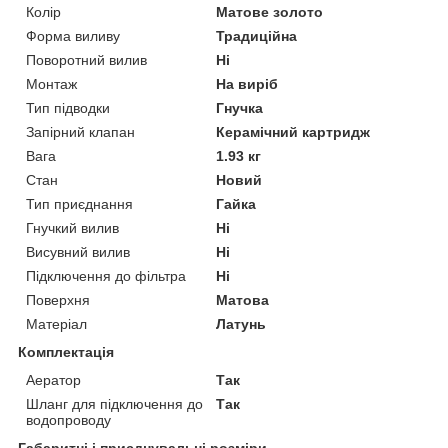
Колір
Матове золото
Форма виливу
Традиційна
Поворотний вилив
Ні
Монтаж
На виріб
Тип підводки
Гнучка
Запірний клапан
Керамічний картридж
Вага
1.93 кг
Стан
Новий
Тип приєднання
Гайка
Гнучкий вилив
Ні
Висувний вилив
Ні
Підключення до фільтра
Ні
Поверхня
Матова
Матеріал
Латунь
Комплектація
Аератор
Так
Шланг для підключення до
Так
водопроводу
Габаритні і приєднувальні розміри