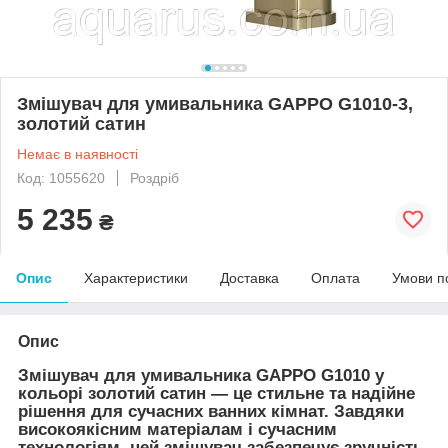
Змішувач для умивальника GAPPO G1010-3,
золотий сатин
Немає в наявності
Код: 1055620
Роздріб
5 235
₴
Опис
Характеристики
Доставка
Оплата
Умови п
Опис
Змішувач для умивальника GAPPO G1010 у
кольорі золотий сатин — це стильне та надійне
рішення для сучасних ванних кімнат. Завдяки
високоякісним матеріалам і сучасним
технологіям, цей змішувач забезпечує зручність