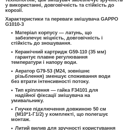
у використанні, довговічність та стійкість до
корозії.
Характеристики та переваги змішувача GAPPO
G1010-3
Матеріал корпусу — латунь, що
забезпечує міцність, довговічність і
стійкість до зношування.
Керамічний картридж G59-110 (35 мм)
гарантує плавне регулювання
температури і напору води.
Аератор G79-53 (М24, зовнішнє
різьблення) зменшує споживання води
без втрати інтенсивності потоку.
Тип кріплення — гайка F34101 для
надійної фіксації змішувача на
умивальнику.
Гнучке підключення довжиною 50 см
(М10*1-Г1/2) у комплекті, що полегшує
монтаж.
Литий вилив для зручності користування