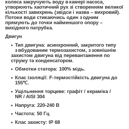
колеса закручують воду в камері насоса,
утворюють хаотичний рух зі створенням великої
кількості завихрень (звідси і назва – вихровий).
Потоки води стикаючись один з одним
прямують до точки найменшого опору –
вихідного патрубка.
Двигун
Тип двигуна: асинхронний, закритого типу
з вбудованим термозахистом, з зовнішнім
захистом двигуна від перевантаження по
струму та конденсатором.
Обмотки статора: 100% мідь.
Клас ізоляції: F-термостійкість двигуна до
155℃.
Ущільнення торцеве: графіт / кераміка /
NR / AISI 304
Напруга: 220-240 В
Частота: 50 Гц
Клас захисту: IP 68