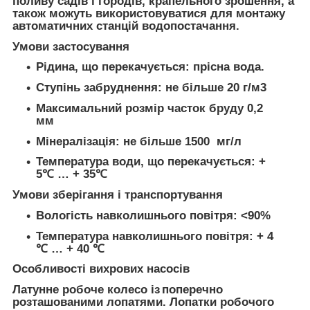
поливу садів і городів, крапельного зрошення, а
також можуть використовуватися для монтажу
автоматичних станцій водопостачання.
Умови застосування
Рідина, що перекачується: прісна вода.
Ступінь забруднення: не більше 20 г/м
3
Максимальний розмір часток бруду 0,2
мм
Мінералізація: не більше 1500 мг/л
Температура води, що перекачується: +
5℃ … + 35℃
Умови зберігання і транспортування
Вологість навколишнього повітря: <90%
Температура навколишнього повітря: + 4
℃ … + 40 ℃
Особливості вихрових насосів
Латунне робоче колесо із поперечно
розташованими лопатями. Лопатки робочого