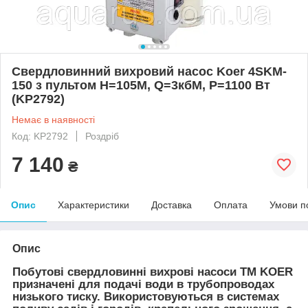
Свердловинний вихровий насос Koer 4SKM-
150 з пультом Н=105М, Q=3кбМ, P=1100 Вт
(KP2792)
Немає в наявності
Код: KP2792
Роздріб
7 140
₴
Опис
Характеристики
Доставка
Оплата
Умови п
Опис
Побутові свердловинні вихрові насоси ТМ KOER
призначенi для подачі води в трубопроводах
низького тиску. Використовуються в системах