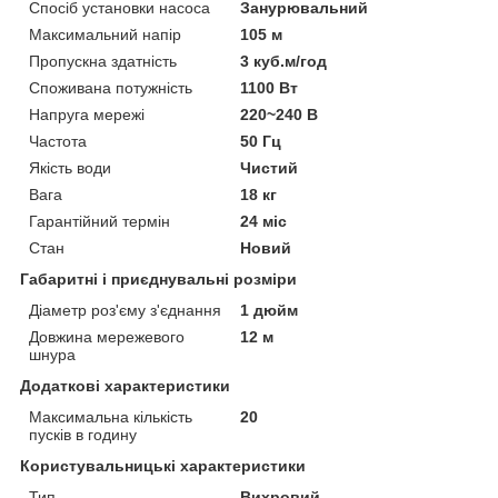
Спосіб установки насоса
Занурювальний
Максимальний напір
105 м
Пропускна здатність
3 куб.м/год
Споживана потужність
1100 Вт
Напруга мережі
220~240 В
Частота
50 Гц
Якість води
Чистий
Вага
18 кг
Гарантійний термін
24 міс
Стан
Новий
Габаритні і приєднувальні розміри
Діаметр роз'єму з'єднання
1 дюйм
Довжина мережевого
12 м
шнура
Додаткові характеристики
Максимальна кількість
20
пусків в годину
Користувальницькі характеристики
Тип
Вихровий