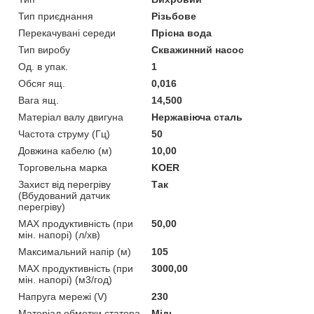
Тип приєднання
Різьбове
Перекачувані середи
Прісна вода
Тип виробу
Скважинний насос
Од. в упак.
1
Обсяг ящ.
0,016
Вага ящ.
14,500
Матеріал валу двигуна
Нержавіюча сталь
Частота струму (Гц)
50
Довжина кабелю (м)
10,00
Торговельна марка
KOER
Захист від перегріву
Так
(Вбудований датчик
перегріву)
MAX продуктивність (при
50,00
мін. напорі) (л/хв)
Максимальний напір (м)
105
MAX продуктивність (при
3000,00
мін. напорі) (м3/год)
Напруга мережі (V)
230
Матеріал обмотки статора
Мідь