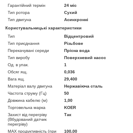
Гарантійний термін
24 міс
Тип ротора
Сухий
Тип двигуна
Асинхронні
Користувальницькі характеристики
Тип
Відцентровий
Тип приєднання
Різьбове
Перекачувані середи
Прісна вода
Тип виробу
Поверхневий насос
Од. в упак.
1
Обсяг ящ.
0,036
Вага ящ.
29,400
Матеріал валу двигуна
Нержавіюча сталь
Частота струму (Гц)
50
Довжина кабелю (м)
1,00
Торговельна марка
KOER
Захист від перегріву
Так
(Вбудований датчик
перегріву)
MAX продуктивність (при
100,00