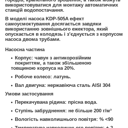
використовуватися для монтажу автоматичних
станцій водопостачання.
В моделі насоса KDP-505A ефект
самоусмоктування досягається завдяки
використанню зовнішнього ежектора, який
опускається в колодязь і з’єднується з корпусом
насоса двома трубами.
Насосна частина
Корпус: чавун з антикорозійним
покриттям, а також збільшеною
товщиною корпуса на 20%.
Робоче колесо: латунь.
Вал двигуна: нержавіюча сталь AISI 304
Умови застосування
Перекачувана рідина: прісна вода.
Ступінь забруднення: не більше 200 г/м³
Вологість навколишнього повітря: % <90
Температура навколишнього повітря: + 2