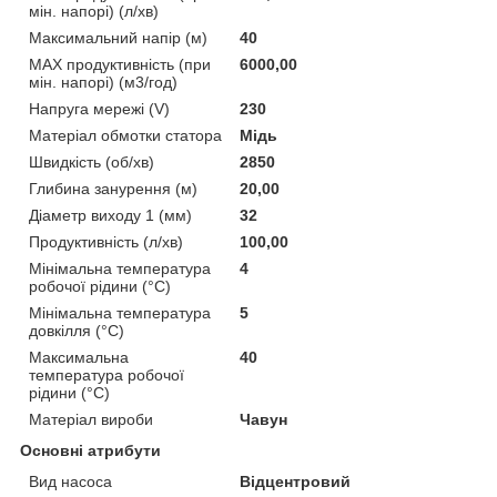
мін. напорі) (л/хв)
Максимальний напір (м)
40
MAX продуктивність (при
6000,00
мін. напорі) (м3/год)
Напруга мережі (V)
230
Матеріал обмотки статора
Мідь
Швидкість (об/хв)
2850
Глибина занурення (м)
20,00
Діаметр виходу 1 (мм)
32
Продуктивність (л/хв)
100,00
Мінімальна температура
4
робочої рідини (°C)
Мінімальна температура
5
довкілля (°C)
Максимальна
40
температура робочої
рідини (°C)
Матеріал вироби
Чавун
Основні атрибути
Вид насоса
Відцентровий