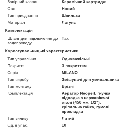
Запірний клапан
Керамічний картридж
Стан
Новий
Тип приєднання
Шпилька
Матеріал
Латунь
Комплектація
Шланг для підключення до
Так
водопроводу
Користувальницькі характеристики
Тип управління
Одноважільні
Покриття
З покриттям
Серія
MILANO
Тип виробу
Змішувачі для умивальника
Тип монтажу
Врізні
Комплектація
Аератор Neoperl, гнучка
підводка з нержавіючої
сталі (450 мм, 1/2"),
кріпильна гайка, гумові
прокладки
Тип виливу
Литий
Од. в упак.
10