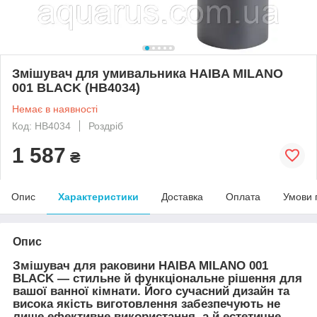
Змішувач для умивальника HAIBA MILANO
001 BLACK (HB4034)
Немає в наявності
Код: HB4034
Роздріб
1 587
₴
Опис
Характеристики
Доставка
Оплата
Умови 
Опис
Змішувач для раковини HAIBA MILANO 001
BLACK — стильне й функціональне рішення для
вашої ванної кімнати. Його сучасний дизайн та
висока якість виготовлення забезпечують не
лише ефективне використання, а й естетичне