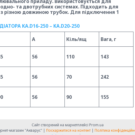
алювального приладу. Використовується для
в одно- та двотрубних системах. Підходить для
и, з різною довжиною трубок. Для підключення 1
L
A
Кіль/ящ
Вага, г
85
56
110
143
85
56
70
242
90
56
90
155
Сайт створений на маркетплейсі
Prom.ua
Інтернет-магазин "Акварус" |
Поскаржитися на контент
|
Політика конфіденційн