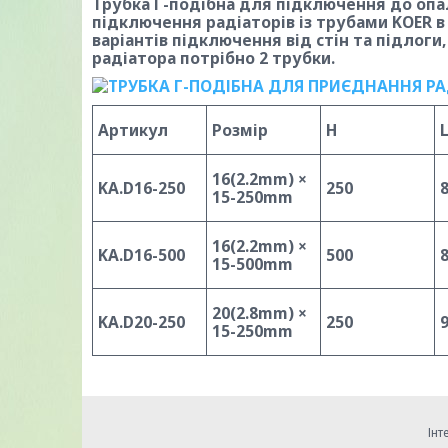
Трубка Г-подібна для підключення до оп
підключення радіаторів із трубами KOER 
варіантів підключення від стін та підлог
радіатора потрібно 2 трубки.
Артикул
Розмір
H
16(2.2mm) ×
KA.D16-250
250
15-250mm
16(2.2mm) ×
KA.D16-500
500
15-500mm
20(2.8mm) ×
KA.D20-250
250
15-250mm