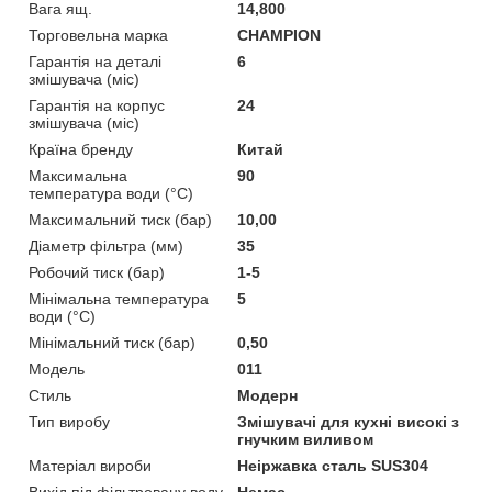
Вага ящ.
14,800
Торговельна марка
CHAMPION
Гарантія на деталі
6
змішувача (міс)
Гарантія на корпус
24
змішувача (міс)
Країна бренду
Китай
Максимальна
90
температура води (°C)
Максимальний тиск (бар)
10,00
Діаметр фільтра (мм)
35
Робочий тиск (бар)
1-5
Мінімальна температура
5
води (°C)
Мінімальний тиск (бар)
0,50
Мoдель
011
Стиль
Модерн
Тип виробу
Змішувачі для кухні високі з
гнучким виливом
Матеріал вироби
Неіржавка сталь SUS304
Вихід під фільтровану воду
Немає