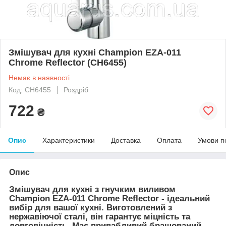
Змішувач для кухні Champion EZA-011
Chrome Reflector (CH6455)
Немає в наявності
Код: CH6455
Роздріб
722
₴
Опис
Характеристики
Доставка
Оплата
Умови п
Опис
Змішувач для кухні з гнучким виливом
Champion EZA-011 Chrome Reflector - ідеальний
вибір для вашої кухні. Виготовлений з
нержавіючої сталі, він гарантує міцність та
довговічність. Має привабливий брашований