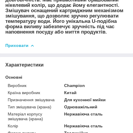
нікелевий колір, що додає йому елегантності.
Змішувач оснащений картриджним механізмом
змішування, що дозволяє зручно регулювати
температуру води. Його унікальна U-подібна
форма виливу забезпечує зручність під час
наповнення посуду або миття продуктів.
Приховати
Характеристики
Основні
Виробник
Champion
Країна виробник
Китай
Призначення змішувача
Для кухонної мийки
Тип змішувача (крана)
Одноважільний
Матеріал корпусу
Нержавіюча сталь
змішувача (крана)
Колір
Нержавіюча сталь
Форма виливу
Традиційна