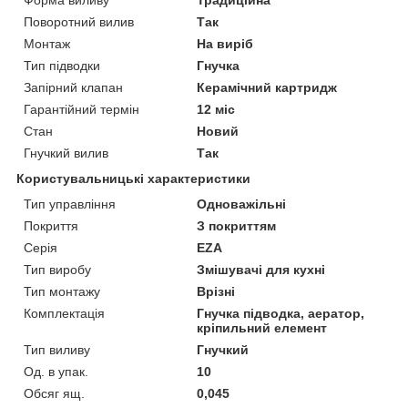
Поворотний вилив
Так
Монтаж
На виріб
Тип підводки
Гнучка
Запірний клапан
Керамічний картридж
Гарантійний термін
12 міс
Стан
Новий
Гнучкий вилив
Так
Користувальницькі характеристики
Тип управління
Одноважільні
Покриття
З покриттям
Серія
EZA
Тип виробу
Змішувачі для кухні
Тип монтажу
Врізні
Комплектація
Гнучка підводка, аератор,
кріпильний елемент
Тип виливу
Гнучкий
Од. в упак.
10
Обсяг ящ.
0,045