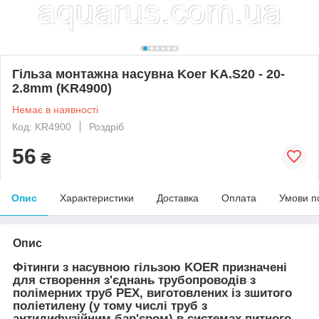
Гільза монтажна насувна Koer KA.S20 - 20-
2.8mm (KR4900)
Немає в наявності
Код: KR4900
Роздріб
56
₴
Опис
Характеристики
Доставка
Оплата
Умови п
Опис
Фітинги з насувною гільзою KOER призначені
для створення з'єднань трубопроводів з
полімерних труб PEX, виготовлених із зшитого
поліетилену (у тому числі труб з
антидифузійним бар'єром) в системах питного