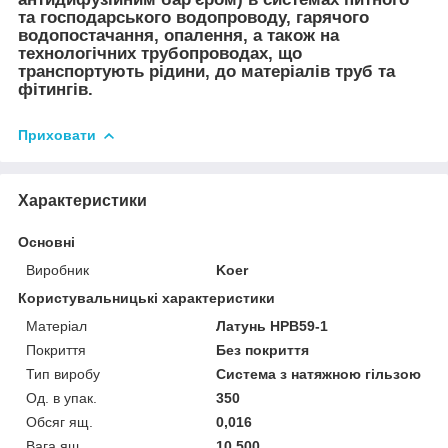
та господарського водопроводу, гарячого
водопостачання, опалення, а також на
технологічних трубопроводах, що
транспортують рідини, до матеріалів труб та
фітингів.
Приховати
Характеристики
Основні
Виробник
Koer
Користувальницькі характеристики
Матеріал
Латунь HPB59-1
Покриття
Без покриття
Тип виробу
Система з натяжною гільзою
Од. в упак.
350
Обсяг ящ.
0,016
Вага ящ.
10,500