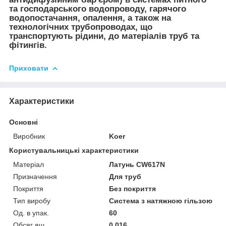
та господарського водопроводу, гарячого
водопостачання, опалення, а також на
технологічних трубопроводах, що
транспортують рідини, до матеріалів труб та
фітингів.
Приховати
Характеристики
Основні
Виробник
Koer
Користувальницькі характеристики
Матеріал
Латунь CW617N
Призначення
Для труб
Покриття
Без покриття
Тип виробу
Система з натяжною гільзою
Од. в упак.
60
Обсяг ящ.
0,016