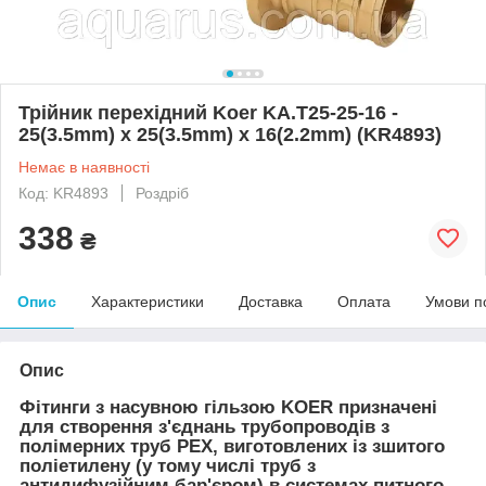
Трійник перехідний Koer KA.T25-25-16 -
25(3.5mm) x 25(3.5mm) x 16(2.2mm) (KR4893)
Немає в наявності
Код: KR4893
Роздріб
338
₴
Опис
Характеристики
Доставка
Оплата
Умови п
Опис
Фітинги з насувною гільзою KOER призначені
для створення з'єднань трубопроводів з
полімерних труб PEX, виготовлених із зшитого
поліетилену (у тому числі труб з
антидифузійним бар'єром) в системах питного