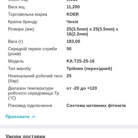
Вага ящ.
11,200
Торговельна марка
KOER
Країна бренду
Чехія
Розміри (мм)
25(3.5mm) x 25(3.5mm) x
16(2.2mm)
Вага (г)
183,00
Середній термін служби
50
(років)
Мoдель
KA.T25-25-16
Тип виробу
Трійник (перехідний)
Номінальний робочий тиск
25
(бар)
Діапазон температури
от -20 до +120
робочого середовища Тр
(°С)
Різновид підключення
Система натяжних фітингів
Приховати
Умови доставки