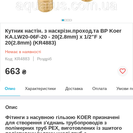
Кутник настін. з наскрізн.проход.та ВР Koer
KA.LW20-06F-20 - 20(2.8mm) x 1/2"F x
20(2.8mm) (KR4883)
Немає в наявності
Код: KR4883
Роздріб
663
₴
Опис
Характеристики
Доставка
Оплата
Умови п
Опис
Фітинги з насувною гільзою KOER призначені
для створення з'єднань трубопроводів з
полімерних труб PEX, виготовлених із зшитого