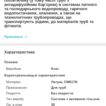
поліетилену (у тому числі труб з
антидифузійним бар'єром) в системах питного
та господарського водопроводу, гарячого
водопостачання, опалення, а також на
технологічних трубопроводах, що
транспортують рідини, до матеріалів труб та
фітингів.
Приховати
Характеристики
Основні
Виробник
Koer
Користувальницькі характеристики
Матеріал
Латунь CW617N
Призначення
Для труб
Покриття
Без покриття
Тип виробу
Система з натяжною гільзою
Од. в упак.
30