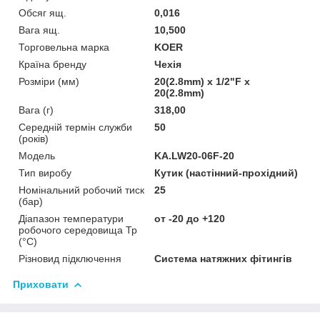
Обсяг ящ.
0,016
Вага ящ.
10,500
Торговельна марка
KOER
Країна бренду
Чехія
Розміри (мм)
20(2.8mm) x 1/2"F x
20(2.8mm)
Вага (г)
318,00
Середній термін служби
50
(років)
Мoдель
KA.LW20-06F-20
Тип виробу
Кутик (настінний-прохідний)
Номінальний робочий тиск
25
(бар)
Діапазон температури
от -20 до +120
робочого середовища Тр
(°С)
Різновид підключення
Система натяжних фітингів
Приховати