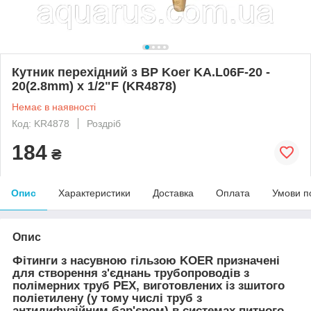
Кутник перехідний з ВР Koer KA.L06F-20 -
20(2.8mm) x 1/2"F (KR4878)
Немає в наявності
Код: KR4878
Роздріб
184
₴
Опис
Характеристики
Доставка
Оплата
Умови п
Опис
Фітинги з насувною гільзою KOER призначені
для створення з'єднань трубопроводів з
полімерних труб PEX, виготовлених із зшитого
поліетилену (у тому числі труб з
антидифузійним бар'єром) в системах питного