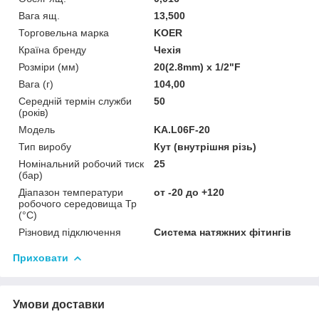
Вага ящ.
13,500
Торговельна марка
KOER
Країна бренду
Чехія
Розміри (мм)
20(2.8mm) x 1/2"F
Вага (г)
104,00
Середній термін служби
50
(років)
Мoдель
KA.L06F-20
Тип виробу
Кут (внутрішня різь)
Номінальний робочий тиск
25
(бар)
Діапазон температури
от -20 до +120
робочого середовища Тр
(°С)
Різновид підключення
Система натяжних фітингів
Приховати
Умови доставки