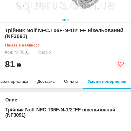
Трійник Nolf NFC.T06F-N-1/2"FF нікельований
(NF3091)
Немає в наявності
Код: NF3091
Роздріб
81
₴
арактеристики
Доставка
Оплата
Умови повернення
Опис
Трійник Nolf NFC.T06F-N-1/2"FF нікельований
(NF3091)