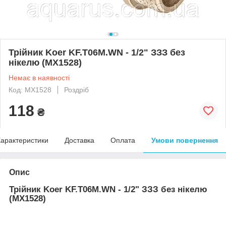
Трійник Koer KF.T06M.WN - 1/2" ЗЗЗ без
нікелю (MX1528)
Немає в наявності
Код: MX1528
Роздріб
118
₴
арактеристики
Доставка
Оплата
Умови повернення
Опис
Трійник Koer KF.T06M.WN - 1/2" ЗЗЗ без нікелю
(MX1528)