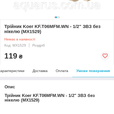
Трійник Koer KF.T06MFM.WN - 1/2" ЗВЗ без
нікелю (MX1529)
Немає в наявності
Код: MX1529
Роздріб
119
₴
арактеристики
Доставка
Оплата
Умови повернення
Опис
Трійник Koer KF.T06MFM.WN - 1/2" ЗВЗ без
нікелю (MX1529)