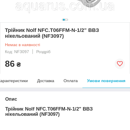
Трійник Nolf NFC.T06FFM-N-1/2" ВВЗ
нікельований (NF3097)
Немає в наявності
Код: NF3097
Роздріб
86
₴
арактеристики
Доставка
Оплата
Умови повернення
Опис
Трійник Nolf NFC.T06FFM-N-1/2" ВВЗ
нікельований (NF3097)