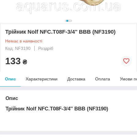
Трійник Nolf NFC.T08F-3/4'' ВВВ (NF3190)
Немає в наявності
Код: NF3190
Роздріб
133
₴
Опис
Характеристики
Доставка
Оплата
Умови п
Опис
Трійник Nolf NFC.T08F-3/4'' ВВВ (NF3190)