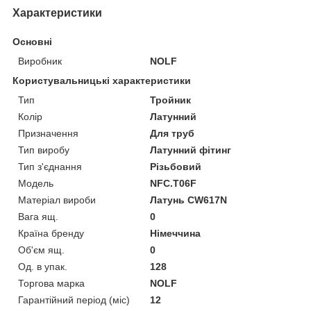
Характеристики
Основні
Виробник
NOLF
Користувальницькі характеристики
Тип
Тройник
Колір
Латунний
Призначення
Для труб
Тип виробу
Латунний фітинг
Тип з'єднання
Різьбовий
Мoдель
NFC.T06F
Матеріал вироби
Латунь CW617N
Вага ящ.
0
Країна бренду
Німеччина
Об'єм ящ.
0
Од. в упак.
128
Торгова марка
NOLF
Гарантійний період (міс)
12