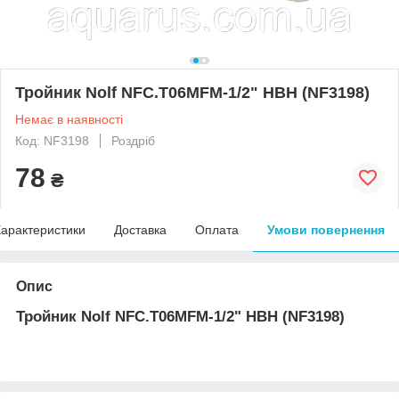
Тройник Nolf NFC.T06MFM-1/2" НВН (NF3198)
Немає в наявності
Код: NF3198
Роздріб
78
₴
арактеристики
Доставка
Оплата
Умови повернення
Опис
Тройник Nolf NFC.T06MFM-1/2" НВН (NF3198)