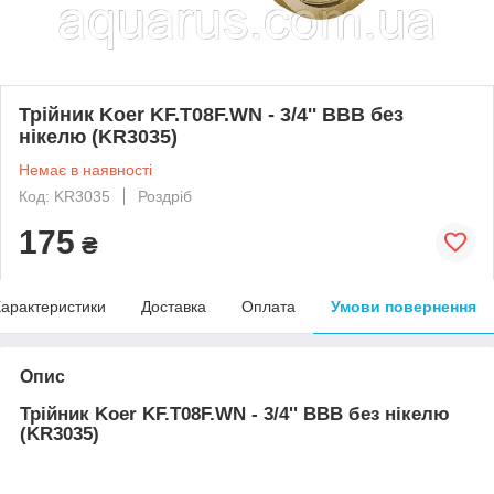
Трійник Koer KF.T08F.WN - 3/4'' ВВВ без
нікелю (KR3035)
Немає в наявності
Код: KR3035
Роздріб
175
₴
арактеристики
Доставка
Оплата
Умови повернення
Опис
Трійник Koer KF.T08F.WN - 3/4'' ВВВ без нікелю
(KR3035)