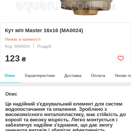
Кут м/п Master 16x16 (MA0024)
Немає в наявності
Код: MA0024
Роздріб
123
₴
Опис
Характеристики
Доставка
Оплата
Умови п
Опис
Це надійний з'єднувальний елемент для систем
водопостачання та опалення. Зроблено з
високоякісного металопластику, має стійкість до
корозії та високу міцність. Легко монтується і
забезпечує надійне з'єднання, що дає змогу
уникнути витоків і зберігає ефективність