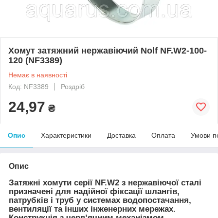
Хомут затяжний нержавіючий Nolf NF.W2-100-
120 (NF3389)
Немає в наявності
Код: NF3389
Роздріб
24,97
₴
Опис
Характеристики
Доставка
Оплата
Умови п
Опис
Затяжні хомути серії NF.W2 з нержавіючої сталі
призначені для надійної фіксації шлангів,
патрубків і труб у системах водопостачання,
вентиляції та інших інженерних мережах.
Конструкція з черв’ячним механізмом