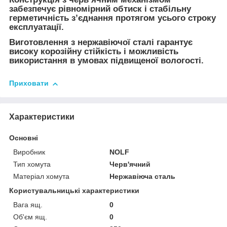
забезпечує рівномірний обтиск і стабільну
герметичність з’єднання протягом усього строку
експлуатації.
Виготовлення з нержавіючої сталі гарантує
високу корозійну стійкість і можливість
використання в умовах підвищеної вологості.
Приховати
Характеристики
Основні
Виробник
NOLF
Тип хомута
Черв'ячний
Матеріал хомута
Нержавіюча сталь
Користувальницькі характеристики
Вага ящ.
0
Об'єм ящ.
0