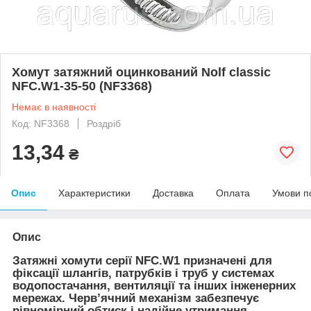
Хомут затяжний оцинкований Nolf classic
NFC.W1-35-50 (NF3368)
Немає в наявності
Код: NF3368
Роздріб
13,34
₴
Опис
Характеристики
Доставка
Оплата
Умови п
Опис
Затяжні хомути серії NFC.W1 призначені для
фіксації шлангів, патрубків і труб у системах
водопостачання, вентиляції та інших інженерних
мережах. Черв’ячний механізм забезпечує
рівномірний обтиск і надійне утримання