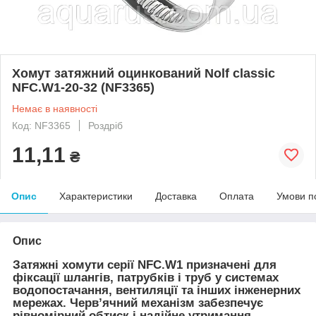
Хомут затяжний оцинкований Nolf classic
NFC.W1-20-32 (NF3365)
Немає в наявності
Код: NF3365
Роздріб
11,11
₴
Опис
Характеристики
Доставка
Оплата
Умови п
Опис
Затяжні хомути серії NFC.W1 призначені для
фіксації шлангів, патрубків і труб у системах
водопостачання, вентиляції та інших інженерних
мережах. Черв’ячний механізм забезпечує
рівномірний обтиск і надійне утримання