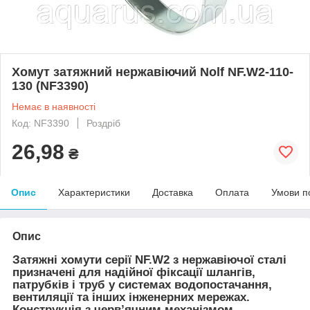
Хомут затяжний нержавіючий Nolf NF.W2-110-
130 (NF3390)
Немає в наявності
Код: NF3390
Роздріб
26,98
₴
Опис
Характеристики
Доставка
Оплата
Умови п
Опис
Затяжні хомути серії NF.W2 з нержавіючої сталі
призначені для надійної фіксації шлангів,
патрубків і труб у системах водопостачання,
вентиляції та інших інженерних мережах.
Конструкція з черв’ячним механізмом