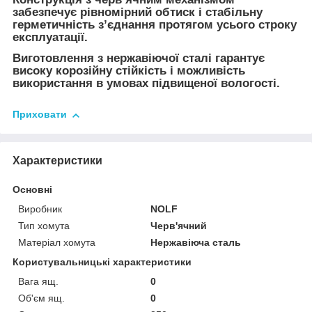
забезпечує рівномірний обтиск і стабільну
герметичність з’єднання протягом усього строку
експлуатації.
Виготовлення з нержавіючої сталі гарантує
високу корозійну стійкість і можливість
використання в умовах підвищеної вологості.
Приховати
Характеристики
Основні
Виробник
NOLF
Тип хомута
Черв'ячний
Матеріал хомута
Нержавіюча сталь
Користувальницькі характеристики
Вага ящ.
0
Об'єм ящ.
0