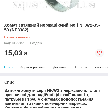
Хомут затяжний нержавіючий Nolf NF.W2-35-
50 (NF3382)
Немає в наявності
Код: NF3382
Роздріб
15,03
₴
Опис
Характеристики
Доставка
Оплата
Умови п
Опис
Затяжні хомути серії NF.W2 з нержавіючої сталі
призначені для надійної фіксації шлангів,
патрубків і труб у системах водопостачання,
вентиляції та інших інженерних мережах.
Конструкція з черв’ячним механізмом