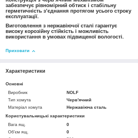
забезпечує рівномірний обтиск і стабільну
герметичність з’єднання протягом усього строку
експлуатації.
Виготовлення з нержавіючої сталі гарантує
високу корозійну стійкість і можливість
використання в умовах підвищеної вологості.
Приховати
Характеристики
Основні
Виробник
NOLF
Тип хомута
Черв'ячний
Матеріал хомута
Нержавіюча сталь
Користувальницькі характеристики
Вага ящ.
0
Об'єм ящ.
0