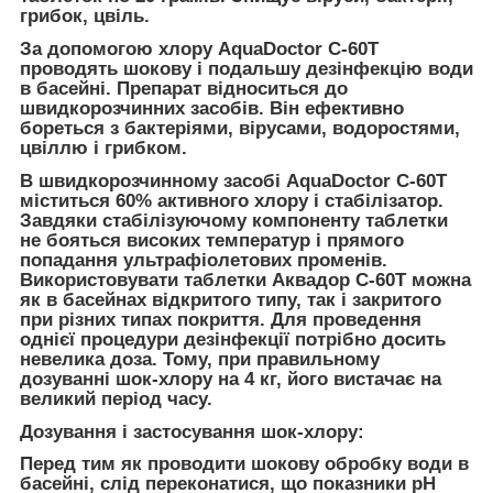
грибок, цвіль.
За допомогою хлору AquaDoctor C-60Т
проводять шокову і подальшу дезінфекцію води
в басейні. Препарат відноситься до
швидкорозчинних засобів. Він ефективно
бореться з бактеріями, вірусами, водоростями,
цвіллю і грибком.
В швидкорозчинному засобі AquaDoctor C-60Т
міститься 60% активного хлору і стабілізатор.
Завдяки стабілізуючому компоненту таблетки
не бояться високих температур і прямого
попадання ультрафіолетових променів.
Використовувати таблетки Аквадор С-60Т можна
як в басейнах відкритого типу, так і закритого
при різних типах покриття. Для проведення
однієї процедури дезінфекції потрібно досить
невелика доза. Тому, при правильному
дозуванні шок-хлору на 4 кг, його вистачає на
великий період часу.
Дозування і застосування шок-хлору:
Перед тим як проводити шокову обробку води в
басейні, слід переконатися, що показники pH