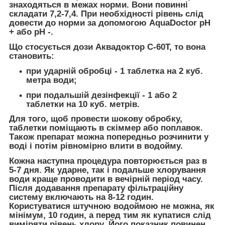
знаходяться в межах норми. Вони повинні
складати 7,2-7,4. При необхідності рівень слід
довести до норми за допомогою AquaDoctor pH
+ або pH -.
Що стосується дози Аквадоктор C-60Т, то вона
становить:
при ударній обробці - 1 таблетка на 2 куб.
метра води;
при подальшій дезінфекції - 1 або 2
таблетки на 10 куб. метрів.
Для того, щоб провести шокову обробку,
таблетки поміщають в скіммер або поплавок.
Також препарат можна попередньо розчинити у
воді і потім рівномірно влити в водойму.
Кожна наступна процедура повторюється раз в
5-7 дня. Як ударне, так і подальше хлорування
води краще проводити в вечірній період часу.
Після додавання препарату фільтраційну
систему включають на 8-12 годин.
Користуватися штучною водоймою не можна, як
мінімум, 10 годин, а перед тим як купатися слід
виміряти рівень хлору. Його показник повинен