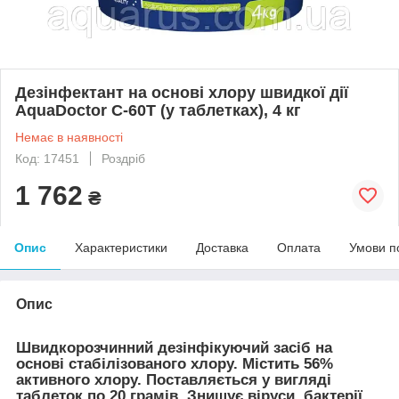
Дезінфектант на основі хлору швидкої дії
AquaDoctor C-60T (у таблетках), 4 кг
Немає в наявності
Код: 17451
Роздріб
1 762
₴
Опис
Характеристики
Доставка
Оплата
Умови п
Опис
Швидкорозчинний дезінфікуючий засіб на
основі стабілізованого хлору. Містить 56%
активного хлору. Поставляється у вигляді
таблеток по 20 грамів. Знищує віруси, бактерії,