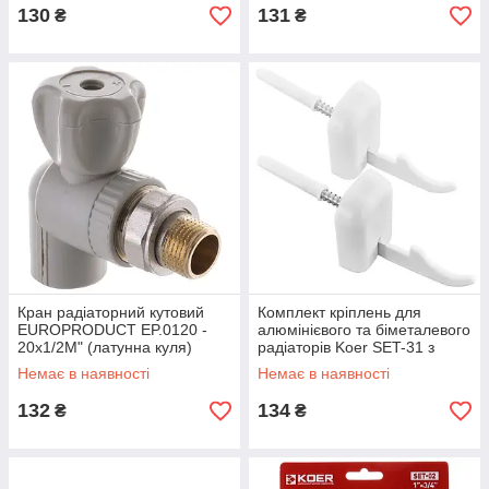
130
131
₴
₴
Кран радіаторний кутовий
Комплект кріплень для
EUROPRODUCT EP.0120 -
алюмінієвого та біметалевого
20x1/2M" (латунна куля)
радіаторів Koer SET-31 з
(EP4045)
регулюванням (KR5886)
Немає в наявності
Немає в наявності
132
134
₴
₴