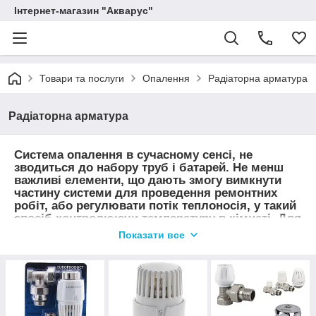
Інтернет-магазин "Акварус"
Товари та послуги
Опалення
Радіаторна арматура
Радіаторна арматура
Система опалення в сучасному сенсі, не
зводиться до набору труб і батарей. Не менш
важливі елементи, що дають змогу вимкнути
частину системи для проведення ремонтних
робіт, або регулювати потік теплоносія, у такий
спосіб контролюючи температуру в кімнаті. Для
цього є цілий клас елементів, що має загальну
Показати все
назву — радіаторна арматура.
Заведено виділяти два основні типи подібних
пристроїв. Це запірна арматура, за допомогою
якої можна вручну перекрити доступ теплоносія
до радіатора, і регульовальна, що відповідає за
безпеку роботи системи опалення, і роботу