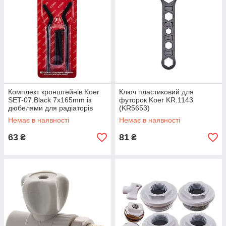
Комплект кронштейнів Koer
Ключ пластиковий для
SET-07.Black 7x165mm із
футорок Koer KR.1143
дюбелями для радіаторів
(KR5653)
(кол. чорний) (KR5189)
Немає в наявності
Немає в наявності
63
81
₴
₴