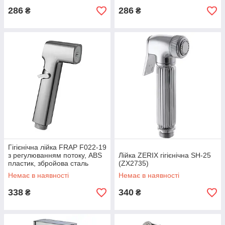
286
286
₴
₴
Гігієнічна лійка FRAP F022-19
з регулюванням потоку, ABS
Лійка ZERIX гігієнічна SH-25
пластик, збройова сталь
(ZX2735)
Немає в наявності
Немає в наявності
338
340
₴
₴