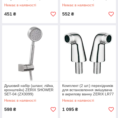
(колір графіт) (HB9684)
Milano (колір матове золото)
Немає в наявності
Немає в наявності
(HB9685)
451
552
₴
₴
Душовий набір (шланг, лійка,
Комплект (2 шт.) перехідників
кронштейн) ZERIX SHOWER
для встановлення змішувача
SET-04 (ZX3099)
в акрилову ванну ZERIX LR77
(ZX2637)
Немає в наявності
Немає в наявності
598
1 095
₴
₴