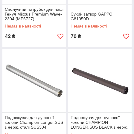
Сполучний патрубок для чаші
Генуя Mixxus Premium Wave-
Сухий затвор GAPPO
2304 (MP6727)
G81050D
Немає в наявності
Немає в наявності
42
70
₴
₴
Подовжувач для душової
Подовжувач для душової
колони Champion Longer.SUS
колони CHAMPION
з нерж. сталі SUS304
LONGER.SUS BLACK з нерж.
(CH0339)
сталі SUS304 (CH0340)