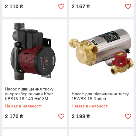
2 110
2 167
₴
₴
Насос підвищення тиску
енергозберігаючий Koer
Насос для підвищення тиску
KBS15-18-140 Н=18М,
15WBX-15 Rudes
Q=2.1кбМ, P=85Вт (з
Немає в наявності
Немає в наявності
гайками) (KP3255)
2 170
2 198
₴
₴