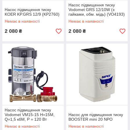
Насос підвищення тиску
Насос підвищення тиску
Vodomet GRS 12/10W (з
KOER KP.GRS 12/9 (KP2760)
гайками, обм. мідь) (VO4193)
Немає в наявності
Немає в наявності
2 080
2 080
₴
₴
Насос підвищення тиску
Vodomet VM15-15 Н=15М,
Насос для підвищення тиску
Q=1,5 кбМ, P = 120 Вт
BOOSTER mini 20 NPO
(корпус - нерж) (VO4206)
Немає в наявності
Немає в наявності