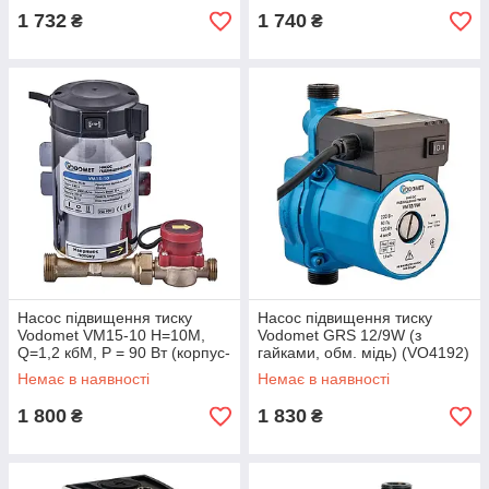
1 732
1 740
₴
₴
Насос підвищення тиску
Насос підвищення тиску
Vodomet VM15-10 Н=10М,
Vodomet GRS 12/9W (з
Q=1,2 кбМ, P = 90 Вт (корпус-
гайками, обм. мідь) (VO4192)
нерж) (VO4205)
Немає в наявності
Немає в наявності
1 800
1 830
₴
₴