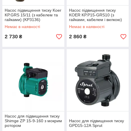
Насос підвищення тиску Koer
Насос підвищення тиску
KP.GRS 15/11 (з кабелем та
KOER KP.P15-GRS10 (з
гайками) (KP3136)
гайками, кабелем і вилкою)
(KP0254)
Немає в наявності
Немає в наявності
2 730
2 860
₴
₴
Насос для підвищення тиску
Shimge ZP 15-9-160 з мокрим
Насос для підвищення тиску
ротором
GPD15-12А Sprut