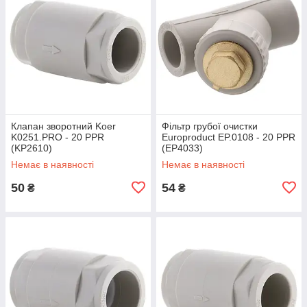
Клапан зворотний Koer
Фільтр грубої очистки
K0251.PRO - 20 PPR
Europroduct EP.0108 - 20 PPR
(KP2610)
(EP4033)
Немає в наявності
Немає в наявності
50
54
₴
₴