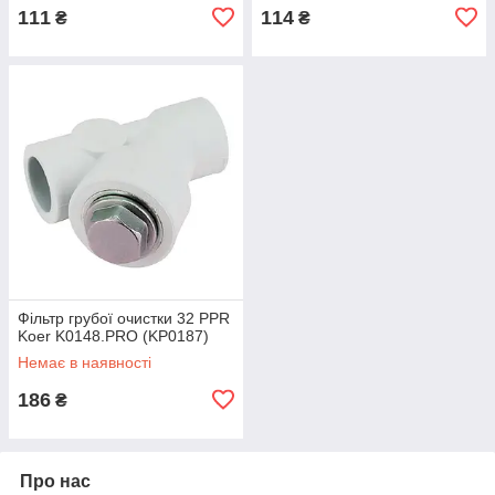
111
114
₴
₴
Фільтр грубої очистки 32 PPR
Koer K0148.PRO (KP0187)
Немає в наявності
186
₴
Про нас