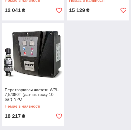
Немає в наявності
Немає в наявності
12 041
15 129
₴
₴
Перетворювач частоти WPI-
7,5/380T (датчик тиску 10
bar) NPO
Немає в наявності
18 217
₴