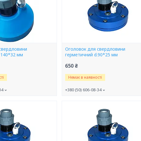
свердловини
Оголовок для свердловини
.140*32 мм
герметичний d.90*25 мм
650 ₴
ті
Немає в наявності
34
+380 (50) 606-08-34