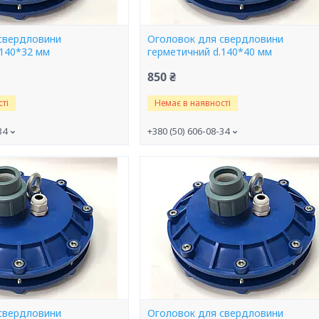
свердловини
Оголовок для свердловини
.140*32 мм
герметичний d.140*40 мм
850 ₴
ті
Немає в наявності
34
+380 (50) 606-08-34
свердловини
Оголовок для свердловини