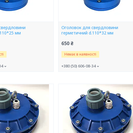
свердловини
Оголовок для свердловини
.110*25 мм
герметичний d.110*32 мм
650 ₴
ті
Немає в наявності
34
+380 (50) 606-08-34