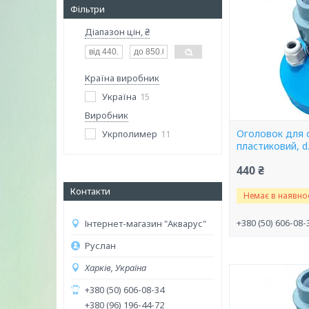
Фільтри
Діапазон цін, ₴
Країна виробник
Україна
15
Виробник
Оголовок для 
Укрполимер
11
пластиковий, d
440 ₴
Контакти
Немає в наявнос
+380 (50) 606-08-
Інтернет-магазин "Акварус"
Руслан
Харків, Україна
+380 (50) 606-08-34
+380 (96) 196-44-72