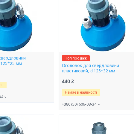
свердловини
Топ продаж
.125*25 мм
Оголовок для свердловини
пластиковий, d.125*32 мм
440 ₴
ті
Немає в наявності
34
+380 (50) 606-08-34