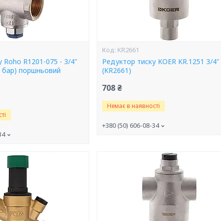
KR2661
 Roho R1201-075 - 3/4"
Редуктор тиску KOER KR.1251 3/4"
5 бар) поршньовий
(KR2661)
708 ₴
Немає в наявності
ті
+380 (50) 606-08-34
34