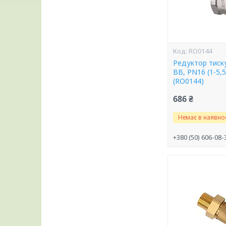
RO0144
Редуктор тиску
ВВ, PN16 (1-5,
(RO0144)
686 ₴
Немає в наявнос
+380 (50) 606-08-