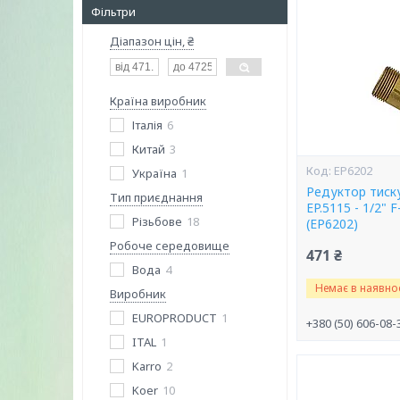
Фільтри
Діапазон цін, ₴
Країна виробник
Італія
6
Китай
3
EP6202
Україна
1
Редуктор тиск
Тип приєднання
EP.5115 - 1/2" 
Різьбове
18
(EP6202)
Робоче середовище
471 ₴
Вода
4
Немає в наявнос
Виробник
EUROPRODUCT
1
+380 (50) 606-08-
ITAL
1
Karro
2
Koer
10