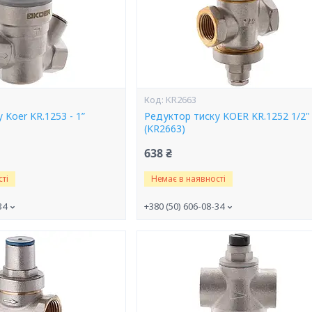
KR2663
 Koer KR.1253 - 1”
Редуктор тиску KOER KR.1252 1/2"
(KR2663)
638 ₴
ті
Немає в наявності
34
+380 (50) 606-08-34