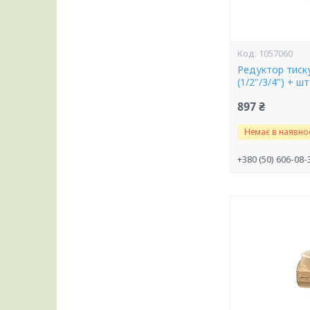
1057060
Редуктор тиск
(1/2"/3/4") + 
897 ₴
Немає в наявнос
+380 (50) 606-08-