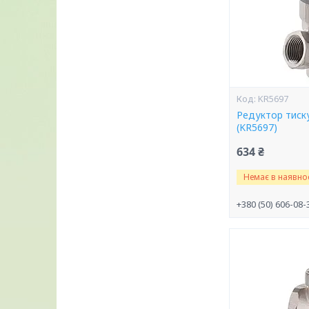
KR5697
Редуктор тиску
(KR5697)
634 ₴
Немає в наявнос
+380 (50) 606-08-