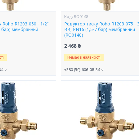
RO0148
 Roho R1203-050 - 1/2"
Редуктор тиску Roho R1203-075 - 3
7 бар) мембранний
ВВ, PN16 (1,5-7 бар) мембранний
(RO0148)
2 468 ₴
ті
Немає в наявності
34
+380 (50) 606-08-34