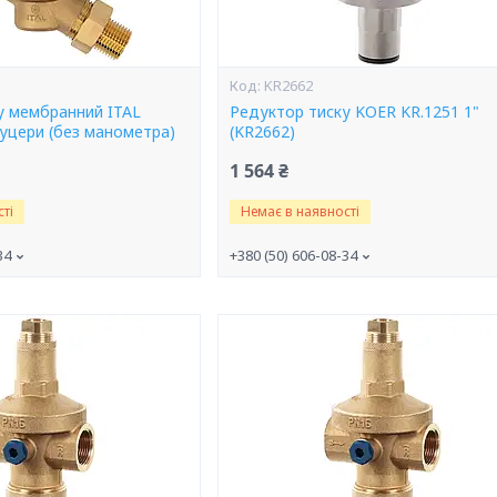
KR2662
у мембранний ITAL
Редуктор тиску KOER KR.1251 1"
штуцери (без манометра)
(KR2662)
1 564 ₴
ті
Немає в наявності
34
+380 (50) 606-08-34