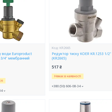
KR2665
у води Europroduct
Редуктор тиску KOER KR.1253 1/2"
F-3/4" мембранний
(KR2665)
517 ₴
Немає в наявності
ті
+380 (50) 606-08-34
34