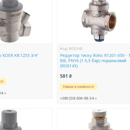
RO0143
 KOER KR.1253 3/4"
Редуктор тиску Roho R1201-050 - 1
ВВ, PN16 (1-5,5 бар) поршньовий
(RO0143)
581 ₴
ті
Немає в наявності
34
+380 (50) 606-08-34