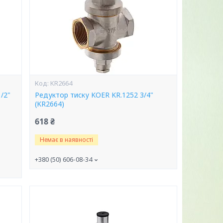
KR2664
/2"
Редуктор тиску KOER KR.1252 3/4"
(KR2664)
618 ₴
Немає в наявності
+380 (50) 606-08-34