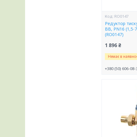
RO0147
Редуктор тиску
ВВ, PN16 (1,5-
(RO0147)
1 896 ₴
Немає в наявнос
+380 (50) 606-08-