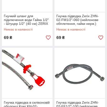
Гнучкий шланг для
Гнучка підводка Zerix ZHN-
підключення води Гайка 1/2"
02-FM1/2"-060 (нейлонове
- Штуцер 1/2'' (40 см) ZERIX
обплетення, гайки нерж.)
(ZX1561)
(ZX5149)
Немає в наявності
Немає в наявності
69
69
₴
₴
Гнучка підводка в силіконовій
Гнучка підводка Zerix ZHN-
оболонці Koer KH-02-
02-FF1/2"-100 (нейлонове