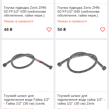
Гнучка підводка Zerix ZHN-
Гнучка підводка Zerix ZHN-
02-FF1/2"-030 (нейлонове
02-FF1/2"-040 (нейлонове
обплетення, гайки нерж.)
обплетення, гайки нерж.)
(ZX5137)
(ZX5138)
Немає в наявності
Немає в наявності
46
50
₴
₴
Гнучкий шланг для
Гнучкий шланг для
підключення води Гайка 1/2"
підключення води гайка 1/2'' -
- Гайка 1/2" (30 см) (силік.
гайка 1/2'' (30 см) Zerix
оболонка) ZERIX (ZX3007)
(ZX1549)