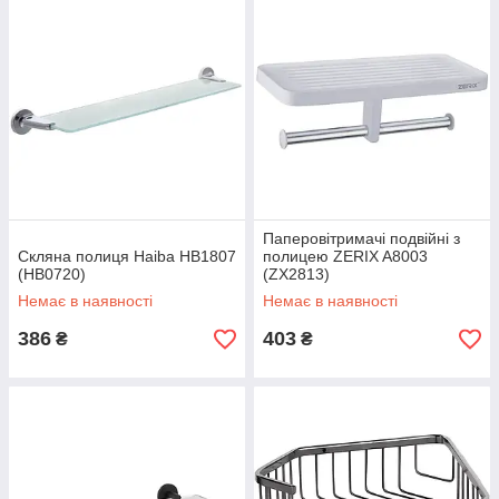
Паперовітримачі подвійні з
Скляна полиця Haiba HB1807
полицею ZERIX A8003
(HB0720)
(ZX2813)
Немає в наявності
Немає в наявності
386
403
₴
₴