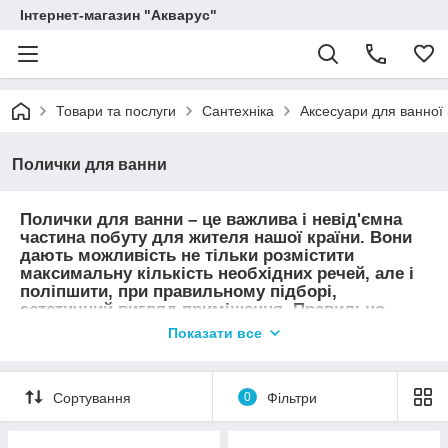
Інтернет-магазин "Акварус"
Товари та послуги
Сантехніка
Аксесуари для ванної 
Полички для ванни
Полички для ванни –
це важлива і невід'ємна
частина побуту для жителя нашої країни. Вони
дають можливість не тільки розмістити
максимальну кількість необхідних речей, але і
поліпшити, при правильному підборі,
естетичний вигляд приміщення. Правильно
розставлені у ванній кімнаті полички, різко
Показати все
підвищують ергономічність, покращуючи
комфортність приміщення. Можуть бути
виготовлені з різних видів матеріалів, мати
Сортування
0
Фільтри
різноманітні форми. Але головний критерій при
їх створенні – це гігієнічність і зручність
користування.