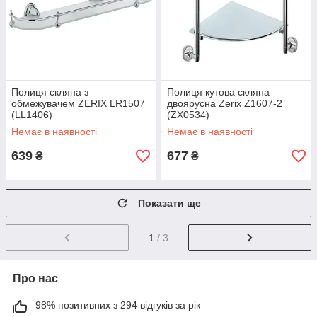
Полиця скляна з
Полиця кутова скляна
обмежувачем ZERIX LR1507
двоярусна Zerix Z1607-2
(LL1406)
(ZX0534)
Немає в наявності
Немає в наявності
639
677
₴
₴
Показати ще
1
/ 3
Про нас
98% позитивних з 294 відгуків за рік