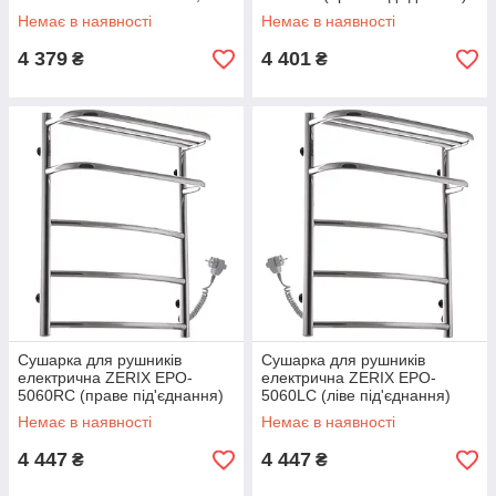
220-240V з таймером
(ZX4490)
Немає в наявності
Немає в наявності
(ZX4916)
4 379
4 401
₴
₴
Сушарка для рушників
Сушарка для рушників
електрична ZERIX EPO-
електрична ZERIX EPO-
5060RC (праве під'єднання)
5060LC (ліве під'єднання)
(ZX4511)
(ZX4510)
Немає в наявності
Немає в наявності
4 447
4 447
₴
₴