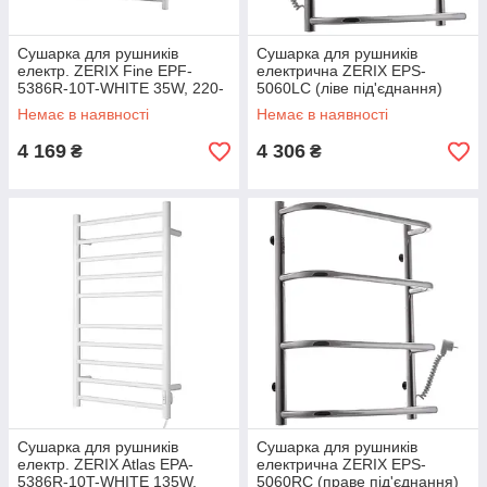
Сушарка для рушників
Сушарка для рушників
електр. ZERIX Fine EPF-
електрична ZERIX EPS-
5386R-10T-WHITE 35W, 220-
5060LC (ліве під'єднання)
240V з таймером (ZX4918)
(ZX4489)
Немає в наявності
Немає в наявності
4 169
4 306
₴
₴
Сушарка для рушників
Сушарка для рушників
електр. ZERIX Atlas EPA-
електрична ZERIX EPS-
5386R-10T-WHITE 135W,
5060RC (праве під'єднання)