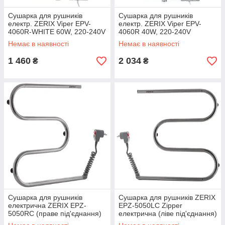
Сушарка для рушників
Сушарка для рушників
електр. ZERIX Viper EPV-
електр. ZERIX Viper EPV-
4060R-WHITE 60W, 220-240V
4060R 40W, 220-240V
(ZX4919)
(ZX4920)
Немає в наявності
Немає в наявності
1 460
2 034
₴
₴
Сушарка для рушників
Сушарка для рушників ZERIX
електрична ZERIX EPZ-
EPZ-5050LC Zipper
5050RC (праве під'єднання)
електрична (ліве під'єднання)
(ZX4518)
(ZX4530)