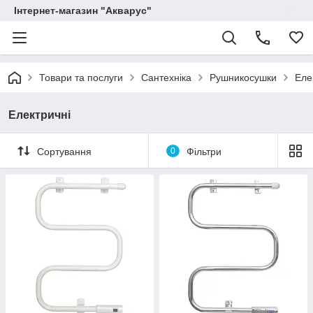
Інтернет-магазин "Акварус"
Товари та послуги
Сантехніка
Рушникосушки
Еле
Електричні
Сортування
0
Фільтри