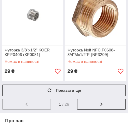
Футорка 3/8"х1/2" KOER
Футорка Nolf NFC.F0608-
KF.F0406 (KF0081)
3/4"Mx1/2"F (NF3209)
Немає в наявності
Немає в наявності
29
29
₴
₴
Показати ще
1
/ 26
Про нас