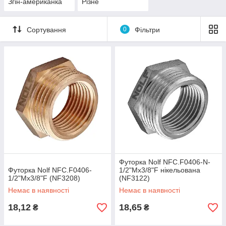
Згін-американка
Різне
Сортування
0
Фільтри
Футорка Nolf NFC.F0406-N-
Футорка Nolf NFC.F0406-
1/2"Mx3/8"F нікельована
1/2"Mx3/8"F (NF3208)
(NF3122)
Немає в наявності
Немає в наявності
18,12
18,65
₴
₴