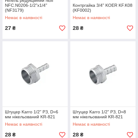
Ніпель редукційний Nolf
NFC.N0206-1/2"x1/4"
Контргайка 3/4" KOER KF.K08
(NF3179)
(KF0002)
Немає в наявності
Немає в наявності
27
28
₴
₴
Штуцер Karro 1/2" РЗ, D=6
Штуцер Karro 1/2" РЗ, D=8
мм нікельований KR-821
мм нікельований KR-821
Немає в наявності
Немає в наявності
28
28
₴
₴