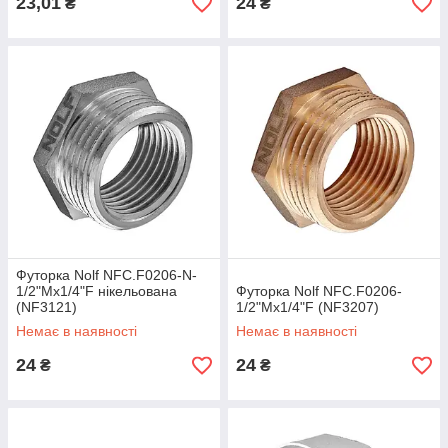
23,01
24
₴
₴
Футорка Nolf NFC.F0206-N-
1/2"Mx1/4"F нікельована
Футорка Nolf NFC.F0206-
(NF3121)
1/2"Mx1/4"F (NF3207)
Немає в наявності
Немає в наявності
24
24
₴
₴