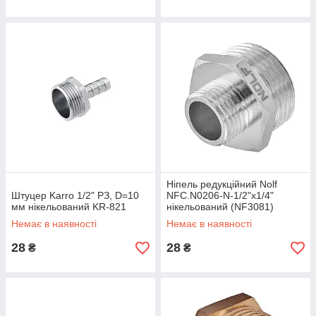
Ніпель редукційний Nolf
Штуцер Karro 1/2" РЗ, D=10
NFC.N0206-N-1/2"x1/4"
мм нікельований KR-821
нікельований (NF3081)
Немає в наявності
Немає в наявності
28
28
₴
₴