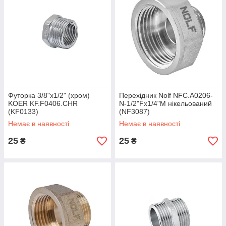
Футорка 3/8"х1/2" (хром)
Перехідник Nolf NFC.A0206-
KOER KF.F0406.CHR
N-1/2"Fx1/4"M нікельований
(KF0133)
(NF3087)
Немає в наявності
Немає в наявності
25
25
₴
₴