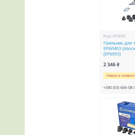
EP6093
Паяльник для т
EP.WM03 (плос
(EP6093)
2 346 ₴
Немає в наявнос
+380 (50) 606-08-