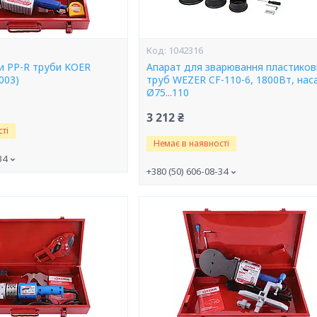
1042316
ки PP-R труби KOER
Апарат для зварювання пластиков
003)
труб WEZER CF-110-6, 1800Вт, нас
Ø75...110
3 212 ₴
ті
Немає в наявності
34
+380 (50) 606-08-34