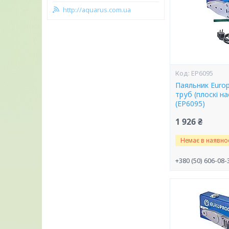
http://aquarus.com.ua
EP6095
Паяльник Euro
труб (плоскі н
(EP6095)
1 926 ₴
Немає в наявнос
+380 (50) 606-08-