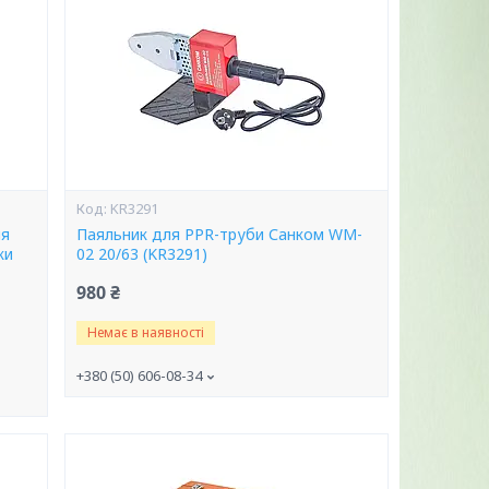
KR3291
ня
Паяльник для PPR-труби Санком WM-
ки
02 20/63 (KR3291)
980 ₴
Немає в наявності
+380 (50) 606-08-34