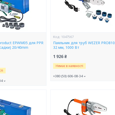
1047567
product EP.WM05 для PPR
Паяльник для труб WEZER PRO810,
асадки) 20/40mm
32 мм, 1000 Вт
1 926 ₴
Немає в наявності
ті
+380 (50) 606-08-34
34