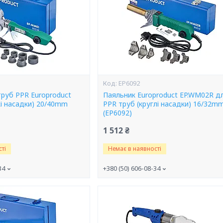
EP6092
труб PPR Europroduct
Паяльник Europroduct EP.WM02R д
кі насадки) 20/40mm
PPR труб (круглі насадки) 16/32m
(EP6092)
1 512 ₴
ті
Немає в наявності
34
+380 (50) 606-08-34