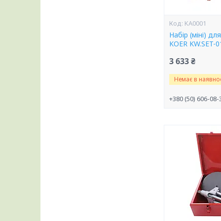
KA0001
Набір (міні) д
KOER KW.SET-0
3 633 ₴
Немає в наявнос
+380 (50) 606-08-