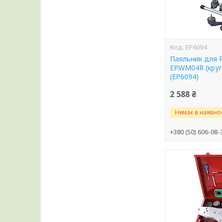
EP6094
Паяльник для 
EP.WM04R (кру
(EP6094)
2 588 ₴
Немає в наявнос
+380 (50) 606-08-