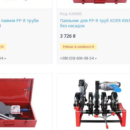
KA0005
ля паяння PP-R труби
Паяльник для PP-R труб KOER KW.
1
без насадок
3 726 ₴
ті
Немає в наявності
34
+380 (50) 606-08-34