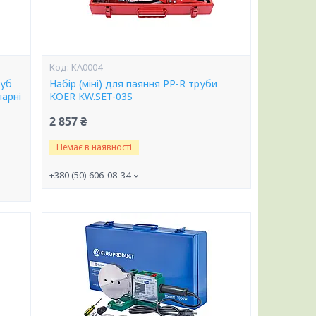
KA0004
руб
Набір (міні) для паяння PP-R труби
парні
KOER KW.SET-03S
2 857 ₴
Немає в наявності
+380 (50) 606-08-34