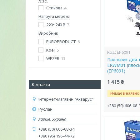
Стикова
4
Напруга мережі
220~240 В
7
Виробник
EUROPRODUCT
6
Koer
5
EP6091
WEZER
13
Паяльник для 
EP.WM01 (плос
(EP6091)
1 415 ₴
Контакти
Немає в наявнос
Інтернет-магазин "Акварус"
+380 (50) 606-08-
Руслан
Харків, Україна
+380 (50) 606-08-34
+380 (96) 196-44-72