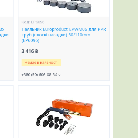
EP6096
их
Паяльник Europroduct EP.WM06 для PPR
адки
труб (плоскі насадки) 50/110mm
(EP6096)
3 416 ₴
Немає в наявності
+380 (50) 606-08-34