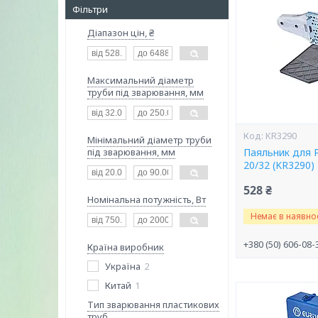
Фільтри
Діапазон цін, ₴
Максимальний діаметр
труби під зварювання, мм
KR3290
Мінімальний діаметр труби
під зварювання, мм
Паяльник для 
20/32 (KR3290)
528 ₴
Номінальна потужність, Вт
Немає в наявнос
+380 (50) 606-08-
Країна виробник
Україна
2
Китай
1
Тип зварювання пластикових
труб