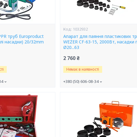
1032932
PPR труб Europroduct
Апарат для паяння пластикових т
глі насадки) 20/32mm
WEZER CF-63-15, 2000Вт, насадки 
Ø20...63
2 760 ₴
ті
Немає в наявності
34
+380 (50) 606-08-34