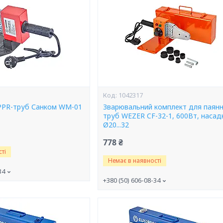
1042317
PPR-труб Санком WM-01
Зварювальний комплект для паян
труб WEZER CF-32-1, 600Вт, насад
Ø20...32
778 ₴
ті
Немає в наявності
34
+380 (50) 606-08-34