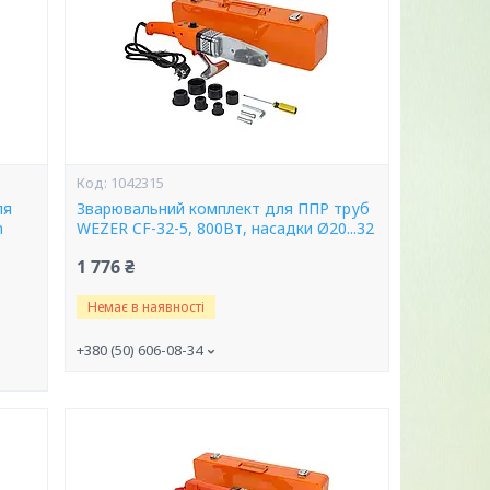
1042315
ля
Зварювальний комплект для ППР труб
m
WEZER CF-32-5, 800Вт, насадки Ø20...32
1 776 ₴
Немає в наявності
+380 (50) 606-08-34